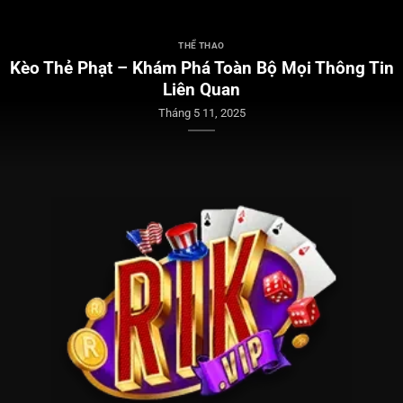
THỂ THAO
Kèo Thẻ Phạt – Khám Phá Toàn Bộ Mọi Thông Tin
Liên Quan
Tháng 5 11, 2025