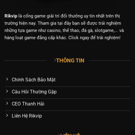
Rikvip
là cổng game giải trí đổi thưởng uy tín nhất trên thị
trường hiện nay. Tham gia tại đây bạn sẽ được trải nghiệm
những tựa game như casino, thể thao, đá gà, slotgame,... và
hàng loạt game đẳng cấp khác. Click ngay để trải nghiệm!
THÔNG TIN
Chính Sách Bảo Mật
Câu Hỏi Thường Gặp
CEO Thanh Hải
Liên Hệ Rikvip