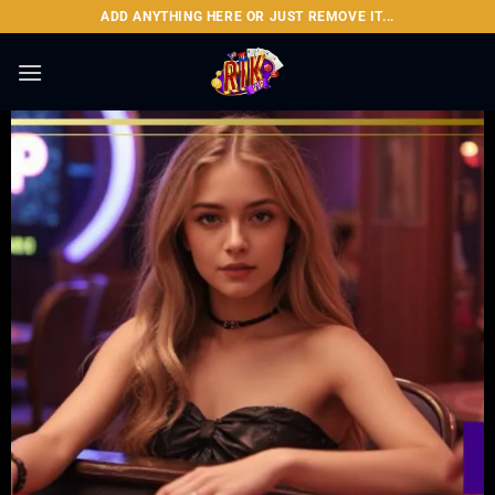
Bỏ
ADD ANYTHING HERE OR JUST REMOVE IT...
qua
nội
dung