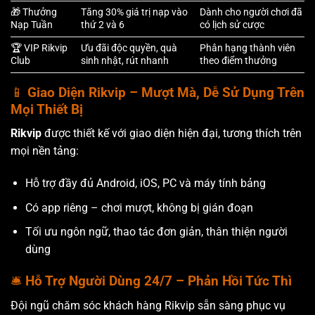
🎁 Thưởng
Tăng 30% giá trị nạp vào
Dành cho người chơi đã
Nạp Tuần
thứ 2 và 6
có lịch sử cược
🏆 VIP Rikvip
Ưu đãi độc quyền, quà
Phân hạng thành viên
Club
sinh nhật, rút nhanh
theo điểm thưởng
📱
Giao Diện Rikvip – Mượt Mà, Dễ Sử Dụng Trên
Mọi Thiết Bị
Rikvip
được thiết kế với giao diện hiện đại, tương thích trên
mọi nền tảng:
Hỗ trợ đầy đủ Android, iOS, PC và máy tính bảng
Có app riêng – chơi mượt, không bị gián đoạn
Tối ưu ngôn ngữ, thao tác đơn giản, thân thiện người
dùng
🛎️
Hỗ Trợ Người Dùng 24/7 – Phản Hồi Tức Thì
Đội ngũ chăm sóc khách hàng Rikvip sẵn sàng phục vụ